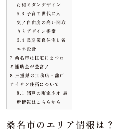
5.2
住宅会社と工務店
の選定ポイント
5.3
予算管理と追加費
用の見積もり
6
桑名市で注文住宅を建
てるときにおすすめのデ
ザインとは？
6.1
桑名市の気候に合
った家づくり
6.2
自然素材を活かし
た和モダンデザイン
6.3
子育て世代に人
気！自由度の高い間取
りとデザイン提案
6.4
長期優良住宅と省