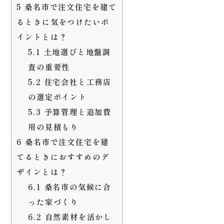
3.1
子育て支援と教育
環境
3.2
子育て世代に適し
た住宅エリア
4
桑名市は家族でも遊び
に行けるスポットも豊富
4.1
桑名市の観光とレ
ジャースポット
4.2
自然と触れ合える
場所
5
桑名市で注文住宅を建て
るときに気をつけたいポ
イントとは？
5.1
土地選びと地盤調
査の重要性