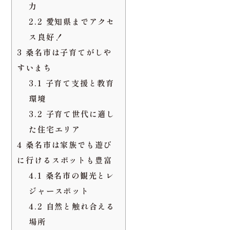
通アクセス
1.2
住環境と生活の利
便性
1.3
桑名市は三重県内
でスーパーが最も多
い！？
2
名古屋まで電車で約15
分！？アクセスも便利な
桑名市
2.1
桑名市の交通の魅
力
2.2
愛知県までアクセ
ス良好！
3
桑名市は子育てがしや
すいまち