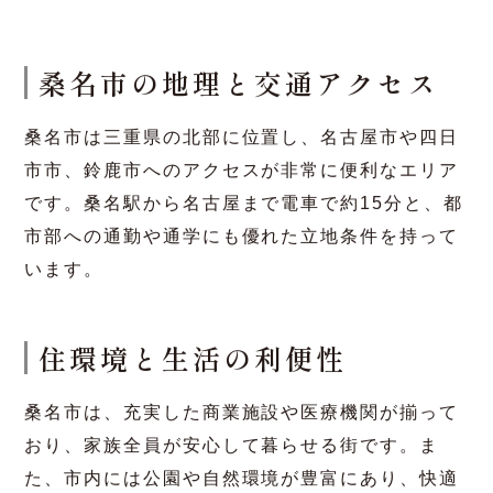
エネ設計
7
桑名市は住宅にまつわ
る補助金が豊富！
8
三重県の工務店・諸戸
アイサン住拓について
8.1
諸戸の町家ネオ 最
新情報はこちらから
桑名市のエリア情報は？
桑名市の地理と交通アクセス
桑名市は三重県の北部に位置し、名古屋市や四日